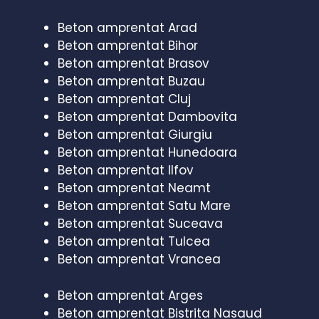
Beton amprentat Arad
Beton amprentat Bihor
Beton amprentat Brasov
Beton amprentat Buzau
Beton amprentat Cluj
Beton amprentat Dambovita
Beton amprentat Giurgiu
Beton amprentat Hunedoara
Beton amprentat Ilfov
Beton amprentat Neamt
Beton amprentat Satu Mare
Beton amprentat Suceava
Beton amprentat Tulcea
Beton amprentat Vrancea
Beton amprentat Arges
Beton amprentat Bistrita Nasaud