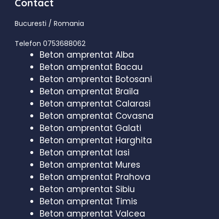
Contact
Bucuresti / Romania
Telefon 0753688062
Beton amprentat Alba
Beton amprentat Bacau
Beton amprentat Botosani
Beton amprentat Braila
Beton amprentat Calarasi
Beton amprentat Covasna
Beton amprentat Galati
Beton amprentat Harghita
Beton amprentat Iasi
Beton amprentat Mures
Beton amprentat Prahova
Beton amprentat Sibiu
Beton amprentat Timis
Beton amprentat Valcea