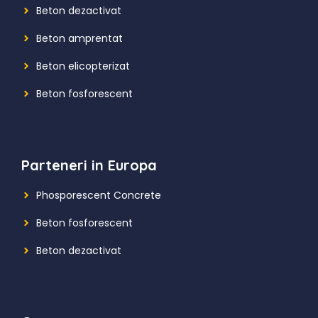
Beton dezactivat
Beton amprentat
Beton elicopteriz
a
t
Beton fosforescent
Parteneri in Europa
Phosporescent Concrete
Beton fosforescent
Beton dezactivat