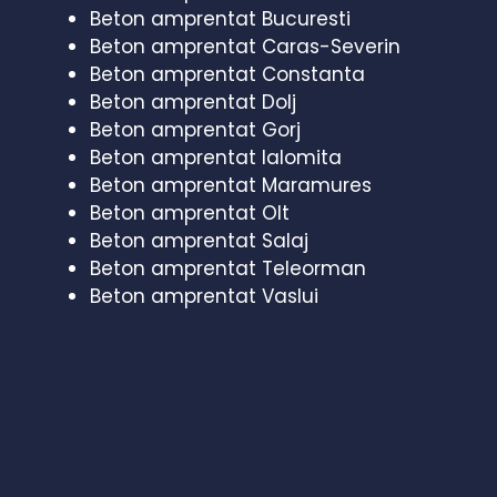
Beton amprentat Bucuresti
Beton amprentat Caras-Severin
Beton amprentat Constanta
Beton amprentat Dolj
Beton amprentat Gorj
Beton amprentat Ialomita
Beton amprentat Maramures
Beton amprentat Olt
Beton amprentat Salaj
Beton amprentat Teleorman
Beton amprentat Vaslui