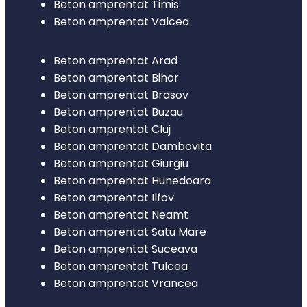
Beton amprentat Timis
Beton amprentat Valcea
Beton amprentat Arad
Beton amprentat Bihor
Beton amprentat Brasov
Beton amprentat Buzau
Beton amprentat Cluj
Beton amprentat Dambovita
Beton amprentat Giurgiu
Beton amprentat Hunedoara
Beton amprentat Ilfov
Beton amprentat Neamt
Beton amprentat Satu Mare
Beton amprentat Suceava
Beton amprentat Tulcea
Beton amprentat Vrancea