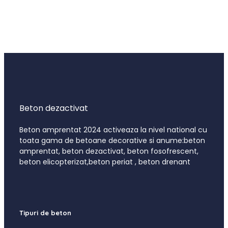
Beton dezactivat
Beton amprentat 2024 activeaza la nivel national cu
toata gama de betoane decorative si anume:beton
amprentat, beton dezactivat, beton fosofrescent,
beton elicopterizat,beton periat , beton drenant
Tipuri de beton