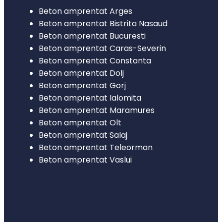
Beton amprentat Arges
Beton amprentat Bistrita Nasaud
Beton amprentat Bucuresti
Beton amprentat Caras-Severin
Beton amprentat Constanta
Beton amprentat Dolj
Beton amprentat Gorj
Beton amprentat Ialomita
Beton amprentat Maramures
Beton amprentat Olt
Beton amprentat Salaj
Beton amprentat Teleorman
Beton amprentat Vaslui