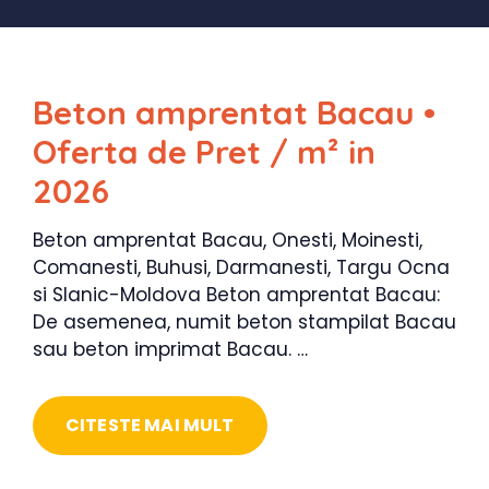
Beton amprentat Bacau •
Oferta de Pret / m² in
2026
Beton amprentat Bacau, Onesti, Moinesti,
Comanesti, Buhusi, Darmanesti, Targu Ocna
si Slanic-Moldova Beton amprentat Bacau:
De asemenea, numit beton stampilat Bacau
sau beton imprimat Bacau. …
CITESTE MAI MULT