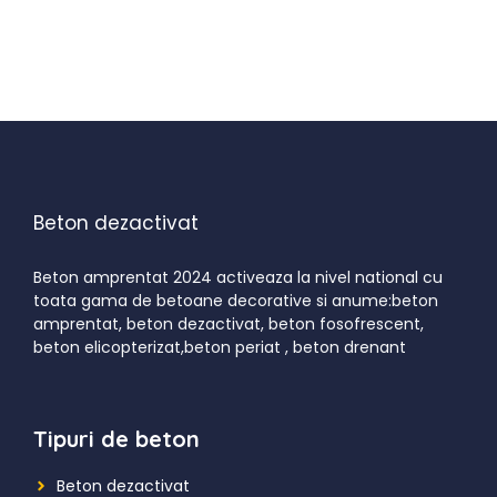
Beton dezactivat
Beton amprentat 2024 activeaza la nivel national cu
toata gama de betoane decorative si anume:beton
amprentat, beton dezactivat, beton fosofrescent,
beton elicopterizat,beton periat , beton drenant
Tipuri de beton
Beton dezactivat