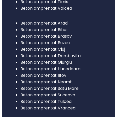
Beton amprentat Timis
Beton amprentat Valcea
Beton amprentat Arad
Beton amprentat Bihor
Beton amprentat Brasov
Beton amprentat Buzau
Beton amprentat Cluj
Beton amprentat Dambovita
Beton amprentat Giurgiu
Beton amprentat Hunedoara
Beton amprentat Ilfov
Beton amprentat Neamt
Beton amprentat Satu Mare
Beton amprentat Suceava
Beton amprentat Tulcea
Beton amprentat Vrancea