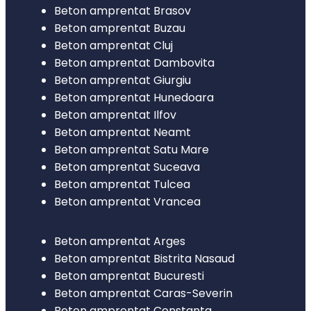
Beton amprentat Brasov
Beton amprentat Buzau
Beton amprentat Cluj
Beton amprentat Dambovita
Beton amprentat Giurgiu
Beton amprentat Hunedoara
Beton amprentat Ilfov
Beton amprentat Neamt
Beton amprentat Satu Mare
Beton amprentat Suceava
Beton amprentat Tulcea
Beton amprentat Vrancea
Beton amprentat Arges
Beton amprentat Bistrita Nasaud
Beton amprentat Bucuresti
Beton amprentat Caras-Severin
Beton amprentat Constanta