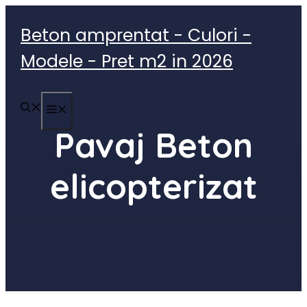
Sari
la
Beton amprentat - Culori -
conținut
Modele - Pret m2 in 2026
MENIU
Pavaj Beton
elicopterizat