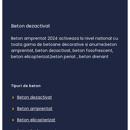
Beton dezactivat
Beton amprentat 2024 activeaza la nivel national cu
toata gama de betoane decorative si anume:beton
amprentat, beton dezactivat, beton fosofrescent,
beton elicopterizat,beton periat , beton drenant
Tipuri de beton
Beton dezactivat
Beton amprentat
Beton elicopteriz
a
t