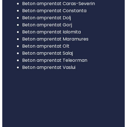
Beton amprentat Caras-Severin
Beton amprentat Constanta
Beton amprentat Dolj
Beton amprentat Gorj
Beton amprentat Ialomita
Beton amprentat Maramures
Beton amprentat Olt
Beton amprentat Salaj
Beton amprentat Teleorman
Beton amprentat Vaslui