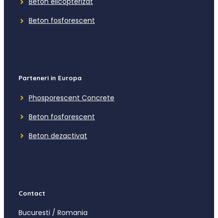
Beton elicopteriz
a
t
Beton fosforescent
Parteneri in Europa
Phosporescent Concrete
Beton fosforescent
Beton dezactivat
Contact
Bucuresti / Romania