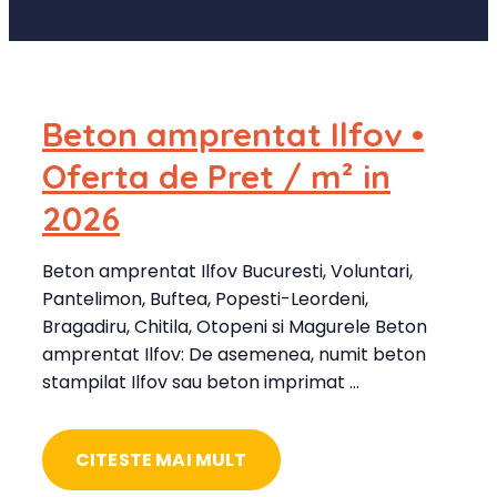
Beton amprentat Ilfov •
Oferta de Pret / m² in
2026
Beton amprentat Ilfov Bucuresti, Voluntari,
Pantelimon, Buftea, Popesti-Leordeni,
Bragadiru, Chitila, Otopeni si Magurele Beton
amprentat Ilfov: De asemenea, numit beton
stampilat Ilfov sau beton imprimat …
CITESTE MAI MULT