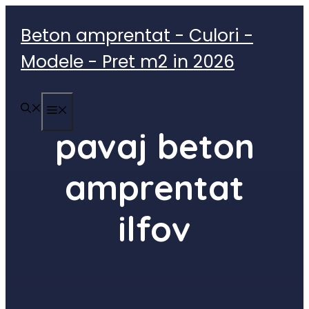
Sari
la
Beton amprentat - Culori -
conținut
Modele - Pret m2 in 2026
MENIU
pavaj beton
amprentat
ilfov