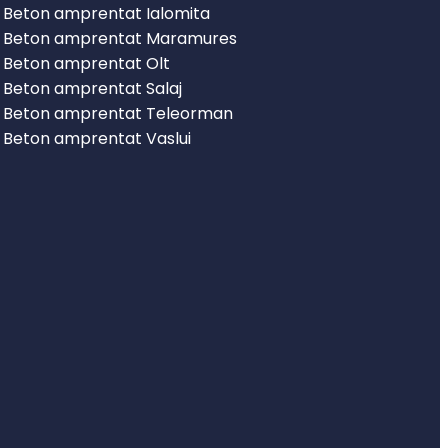
Beton amprentat Ialomita
Beton amprentat Maramures
Beton amprentat Olt
Beton amprentat Salaj
Beton amprentat Teleorman
Beton amprentat Vaslui