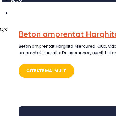
BLOG
CONTACT
Beton amprentat Harghita 
Beton amprentat Harghita Miercurea-Ciuc, Odorhe
amprentat Harghita: De asemenea, numit beton
CITESTE MAI MULT