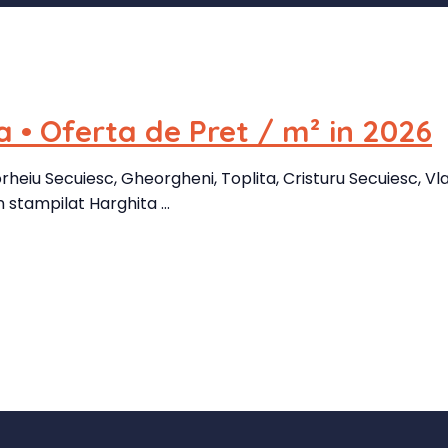
• Oferta de Pret / m² in 2026
iu Secuiesc, Gheorgheni, Toplita, Cristuru Secuiesc, Vlah
 stampilat Harghita …