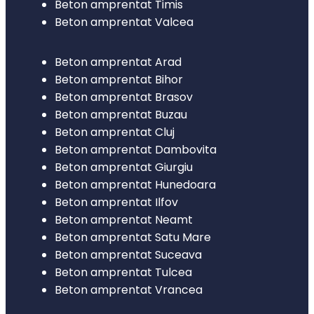
Beton amprentat Timis
Beton amprentat Valcea
Beton amprentat Arad
Beton amprentat Bihor
Beton amprentat Brasov
Beton amprentat Buzau
Beton amprentat Cluj
Beton amprentat Dambovita
Beton amprentat Giurgiu
Beton amprentat Hunedoara
Beton amprentat Ilfov
Beton amprentat Neamt
Beton amprentat Satu Mare
Beton amprentat Suceava
Beton amprentat Tulcea
Beton amprentat Vrancea