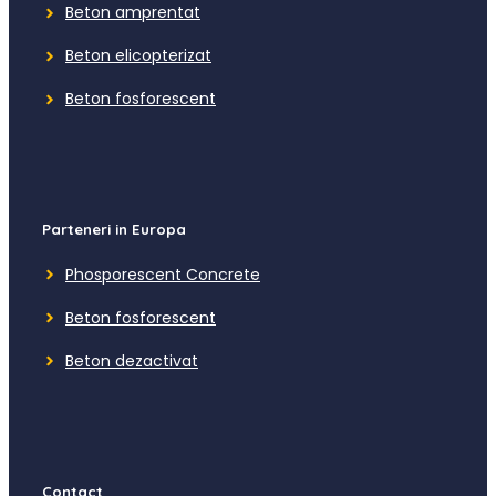
Beton amprentat
Beton elicopteriz
a
t
Beton fosforescent
Parteneri in Europa
Phosporescent Concrete
Beton fosforescent
Beton dezactivat
Contact