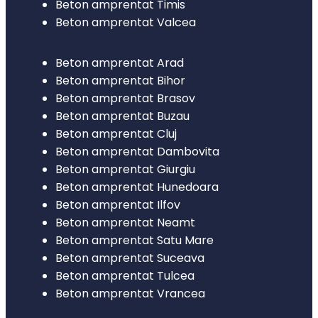
Beton amprentat Timis
Beton amprentat Valcea
Beton amprentat Arad
Beton amprentat Bihor
Beton amprentat Brasov
Beton amprentat Buzau
Beton amprentat Cluj
Beton amprentat Dambovita
Beton amprentat Giurgiu
Beton amprentat Hunedoara
Beton amprentat Ilfov
Beton amprentat Neamt
Beton amprentat Satu Mare
Beton amprentat Suceava
Beton amprentat Tulcea
Beton amprentat Vrancea