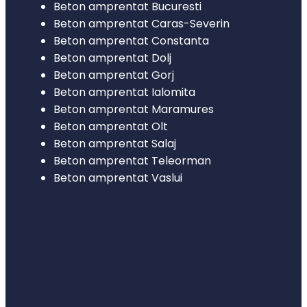
Beton amprentat Bucuresti
Beton amprentat Caras-Severin
Beton amprentat Constanta
Beton amprentat Dolj
Beton amprentat Gorj
Beton amprentat Ialomita
Beton amprentat Maramures
Beton amprentat Olt
Beton amprentat Salaj
Beton amprentat Teleorman
Beton amprentat Vaslui