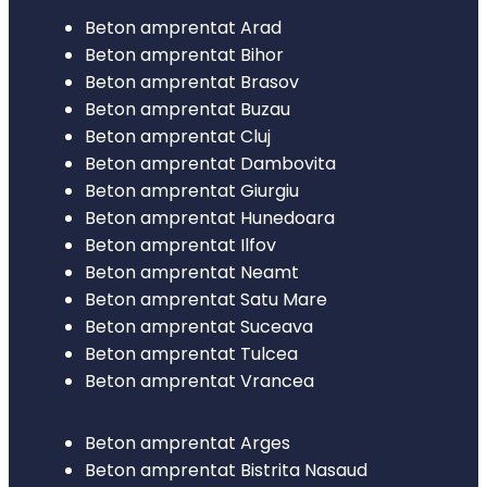
Beton amprentat Arad
Beton amprentat Bihor
Beton amprentat Brasov
Beton amprentat Buzau
Beton amprentat Cluj
Beton amprentat Dambovita
Beton amprentat Giurgiu
Beton amprentat Hunedoara
Beton amprentat Ilfov
Beton amprentat Neamt
Beton amprentat Satu Mare
Beton amprentat Suceava
Beton amprentat Tulcea
Beton amprentat Vrancea
Beton amprentat Arges
Beton amprentat Bistrita Nasaud