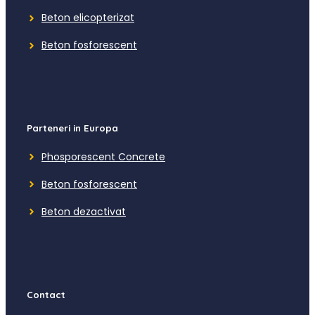
Beton elicopteriz
a
t
Beton fosforescent
Parteneri in Europa
Phosporescent Concrete
Beton fosforescent
Beton dezactivat
Contact