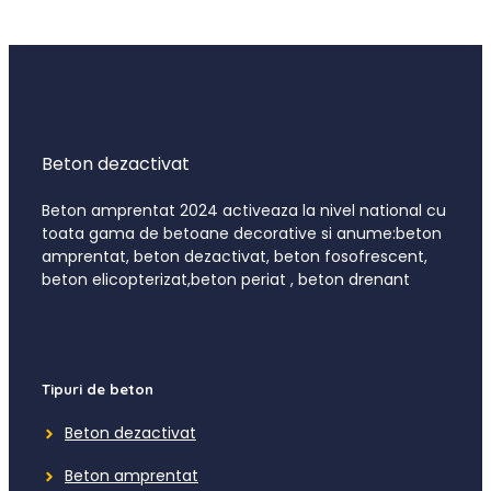
Beton dezactivat
Beton amprentat 2024 activeaza la nivel national cu
toata gama de betoane decorative si anume:beton
amprentat, beton dezactivat, beton fosofrescent,
beton elicopterizat,beton periat , beton drenant
Tipuri de beton
Beton dezactivat
Beton amprentat