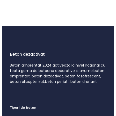
Beton dezactivat
Beton amprentat 2024 activeaza la nivel national cu
toata gama de betoane decorative si anume:beton
amprentat, beton dezactivat, beton fosofrescent,
beton elicopterizat,beton periat , beton drenant
Tipuri de beton