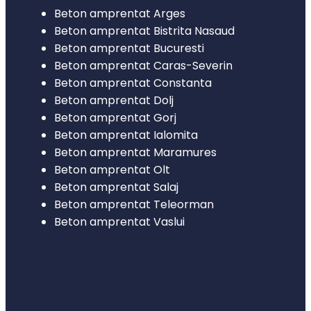
Beton amprentat Arges
Beton amprentat Bistrita Nasaud
Beton amprentat Bucuresti
Beton amprentat Caras-Severin
Beton amprentat Constanta
Beton amprentat Dolj
Beton amprentat Gorj
Beton amprentat Ialomita
Beton amprentat Maramures
Beton amprentat Olt
Beton amprentat Salaj
Beton amprentat Teleorman
Beton amprentat Vaslui