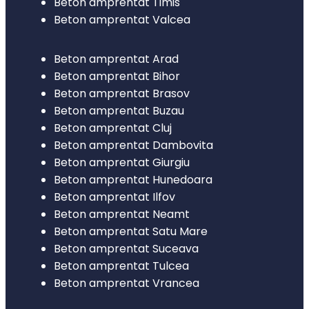
Beton amprentat Timis
Beton amprentat Valcea
Beton amprentat Arad
Beton amprentat Bihor
Beton amprentat Brasov
Beton amprentat Buzau
Beton amprentat Cluj
Beton amprentat Dambovita
Beton amprentat Giurgiu
Beton amprentat Hunedoara
Beton amprentat Ilfov
Beton amprentat Neamt
Beton amprentat Satu Mare
Beton amprentat Suceava
Beton amprentat Tulcea
Beton amprentat Vrancea