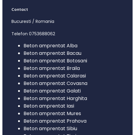
Contact
Bucuresti / Romania
Telefon 0753688062
Beton amprentat Alba
Beton amprentat Bacau
Beton amprentat Botosani
Beton amprentat Braila
Beton amprentat Calarasi
Beton amprentat Covasna
Beton amprentat Galati
Beton amprentat Harghita
Beton amprentat Iasi
Beton amprentat Mures
Beton amprentat Prahova
Beton amprentat Sibiu