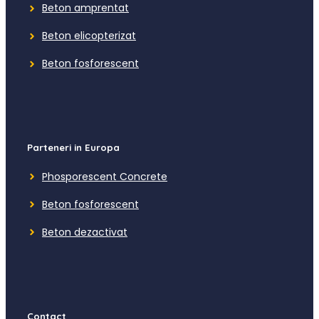
Beton amprentat
Beton elicopteriz
a
t
Beton fosforescent
Parteneri in Europa
Phosporescent Concrete
Beton fosforescent
Beton dezactivat
Contact