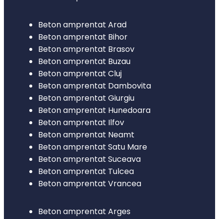
Beton amprentat Arad
Beton amprentat Bihor
Beton amprentat Brasov
Beton amprentat Buzau
Beton amprentat Cluj
Beton amprentat Dambovita
Beton amprentat Giurgiu
Beton amprentat Hunedoara
Beton amprentat Ilfov
Beton amprentat Neamt
Beton amprentat Satu Mare
Beton amprentat Suceava
Beton amprentat Tulcea
Beton amprentat Vrancea
Beton amprentat Arges