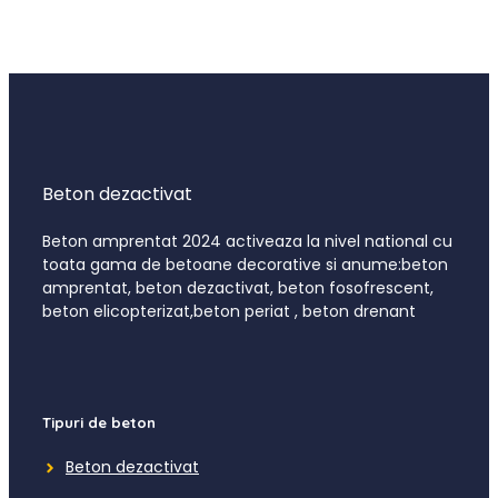
Beton dezactivat
Beton amprentat 2024 activeaza la nivel national cu
toata gama de betoane decorative si anume:beton
amprentat, beton dezactivat, beton fosofrescent,
beton elicopterizat,beton periat , beton drenant
Tipuri de beton
Beton dezactivat