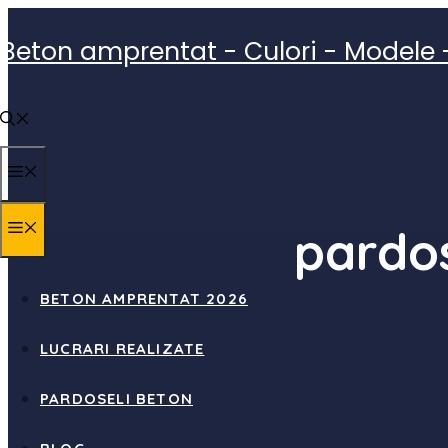
Sari
la
Beton amprentat - Culori - Modele 
conținut
MENIU
MENIU
pardos
BETON AMPRENTAT 2026
LUCRARI REALIZATE
PARDOSELI BETON