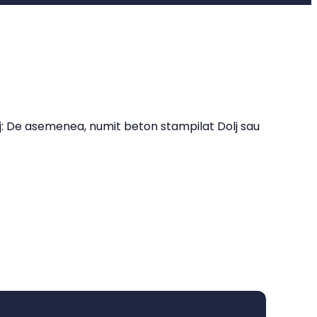
olj: De asemenea, numit beton stampilat Dolj sau