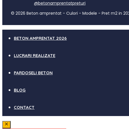
@betonamprentatpreturi
© 2026 Beton amprentat - Culori - Modele - Pret m2 in 20
BETON AMPRENTAT 2026
LUCRARI REALIZATE
PARDOSELI BETON
BLOG
CONTACT