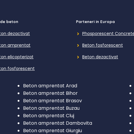
 de beton
Parteneri in Europa
ton dezactivat
Phosporescent Concret
ton amprentat
Beton fosforescent
ton elicopteriz
a
t
Beton dezactivat
ton fosforescent
Beton amprentat Arad
Beton amprentat Bihor
Beton amprentat Brasov
Beton amprentat Buzau
Beton amprentat Cluj
Beton amprentat Dambovita
Beton amprentat Giurgiu