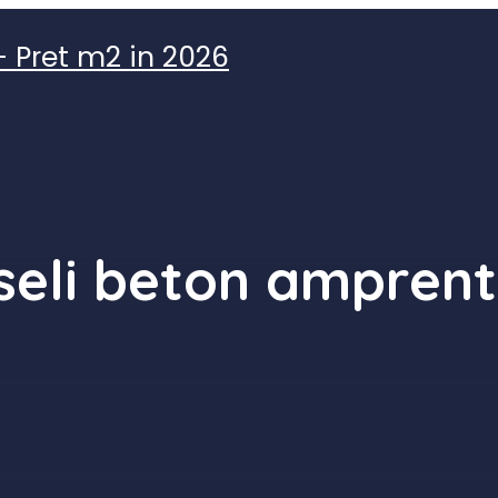
- Pret m2 in 2026
eli beton amprent