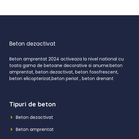
Beton dezactivat
Beton amprentat 2024 activeaza la nivel national cu
toata gama de betoane decorative si anume:beton
amprentat, beton dezactivat, beton fosofrescent,
beton elicopterizat,beton periat , beton drenant
Tipuri de beton
Beton dezactivat
Beton amprentat