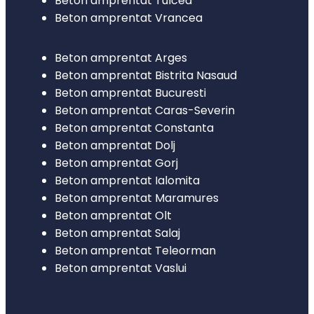
Beton amprentat Tulcea
Beton amprentat Vrancea
Beton amprentat Arges
Beton amprentat Bistrita Nasaud
Beton amprentat Bucuresti
Beton amprentat Caras-Severin
Beton amprentat Constanta
Beton amprentat Dolj
Beton amprentat Gorj
Beton amprentat Ialomita
Beton amprentat Maramures
Beton amprentat Olt
Beton amprentat Salaj
Beton amprentat Teleorman
Beton amprentat Vaslui