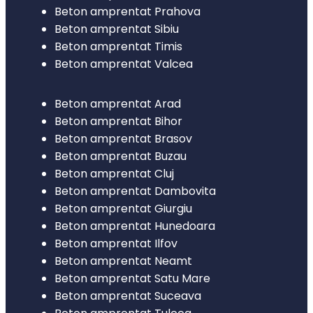
Beton amprentat Prahova
Beton amprentat Sibiu
Beton amprentat Timis
Beton amprentat Valcea
Beton amprentat Arad
Beton amprentat Bihor
Beton amprentat Brasov
Beton amprentat Buzau
Beton amprentat Cluj
Beton amprentat Dambovita
Beton amprentat Giurgiu
Beton amprentat Hunedoara
Beton amprentat Ilfov
Beton amprentat Neamt
Beton amprentat Satu Mare
Beton amprentat Suceava