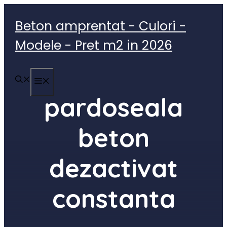
Sari
la
Beton amprentat - Culori -
conținut
Modele - Pret m2 in 2026
MENIU
pardoseala
beton
dezactivat
constanta