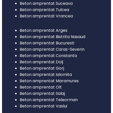
Beton amprentat Suceava
Beton amprentat Tulcea
Beton amprentat Vrancea
Beton amprentat Arges
Beton amprentat Bistrita Nasaud
Beton amprentat Bucuresti
Beton amprentat Caras-Severin
Beton amprentat Constanta
Beton amprentat Dolj
Beton amprentat Gorj
Beton amprentat Ialomita
Beton amprentat Maramures
Beton amprentat Olt
Beton amprentat Salaj
Beton amprentat Teleorman
Beton amprentat Vaslui