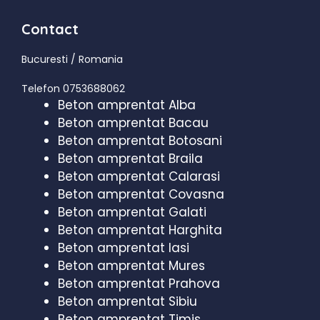
Contact
Bucuresti / Romania
Telefon 0753688062
Beton amprentat Alba
Beton amprentat Bacau
Beton amprentat Botosani
Beton amprentat Braila
Beton amprentat Calarasi
Beton amprentat Covasna
Beton amprentat Galati
Beton amprentat Harghita
Beton amprentat Iasi
Beton amprentat Mures
Beton amprentat Prahova
Beton amprentat Sibiu
Beton amprentat Timis