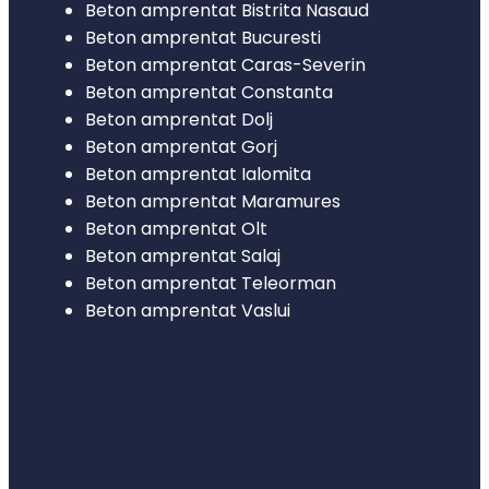
Beton amprentat Bistrita Nasaud
Beton amprentat Bucuresti
Beton amprentat Caras-Severin
Beton amprentat Constanta
Beton amprentat Dolj
Beton amprentat Gorj
Beton amprentat Ialomita
Beton amprentat Maramures
Beton amprentat Olt
Beton amprentat Salaj
Beton amprentat Teleorman
Beton amprentat Vaslui