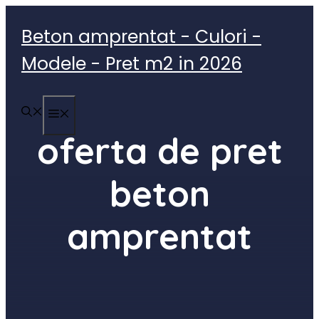
Sari
la
Beton amprentat - Culori -
conținut
Modele - Pret m2 in 2026
MENIU
oferta de pret
beton
amprentat