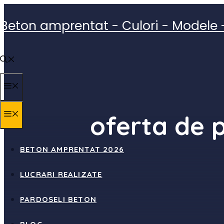
Sari
la
Beton amprentat - Culori - Modele 
conținut
MENIU
MENIU
oferta de 
BETON AMPRENTAT 2026
LUCRARI REALIZATE
PARDOSELI BETON