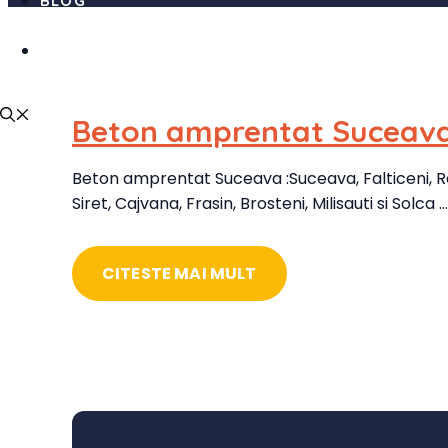
BLOG
CONTACT
Beton amprentat Suceava 
Beton amprentat Suceava :Suceava, Falticeni, Ra
Siret, Cajvana, Frasin, Brosteni, Milisauti si Solca …
CITESTE MAI MULT