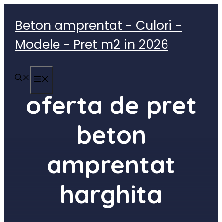
Sari
la
Beton amprentat - Culori -
conținut
Modele - Pret m2 in 2026
MENIU
oferta de pret
beton
amprentat
harghita