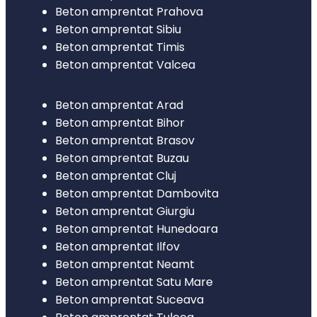
Beton amprentat Prahova
Beton amprentat Sibiu
Beton amprentat Timis
Beton amprentat Valcea
Beton amprentat Arad
Beton amprentat Bihor
Beton amprentat Brasov
Beton amprentat Buzau
Beton amprentat Cluj
Beton amprentat Dambovita
Beton amprentat Giurgiu
Beton amprentat Hunedoara
Beton amprentat Ilfov
Beton amprentat Neamt
Beton amprentat Satu Mare
Beton amprentat Suceava