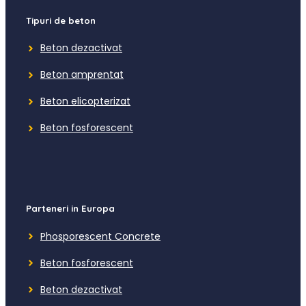
Tipuri de beton
Beton dezactivat
Beton amprentat
Beton elicopteriz
a
t
Beton fosforescent
Parteneri in Europa
Phosporescent Concrete
Beton fosforescent
Beton dezactivat