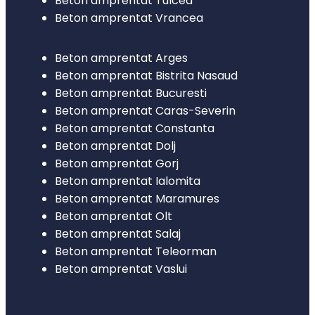
Beton amprentat Tulcea
Beton amprentat Vrancea
Beton amprentat Arges
Beton amprentat Bistrita Nasaud
Beton amprentat Bucuresti
Beton amprentat Caras-Severin
Beton amprentat Constanta
Beton amprentat Dolj
Beton amprentat Gorj
Beton amprentat Ialomita
Beton amprentat Maramures
Beton amprentat Olt
Beton amprentat Salaj
Beton amprentat Teleorman
Beton amprentat Vaslui