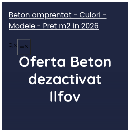
Sari
la
Beton amprentat - Culori -
conținut
Modele - Pret m2 in 2026
MENIU
Oferta Beton
dezactivat
Ilfov