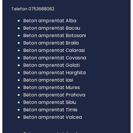
Telefon 0753688062
Beton amprentat Alba
Beton amprentat Bacau
Beton amprentat Botosani
Beton amprentat Braila
Beton amprentat Calarasi
Beton amprentat Covasna
Beton amprentat Galati
Beton amprentat Harghita
Beton amprentat Iasi
Beton amprentat Mures
Beton amprentat Prahova
Beton amprentat Sibiu
Beton amprentat Timis
Beton amprentat Valcea