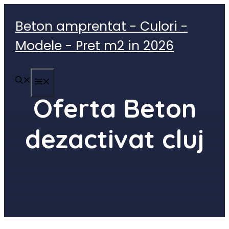
Sari
la
Beton amprentat - Culori -
conținut
Modele - Pret m2 in 2026
MENIU
Oferta Beton
dezactivat cluj