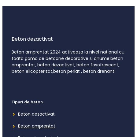
Beton dezactivat
Beton amprentat 2024 activeaza la nivel national cu
toata gama de betoane decorative si anume:beton
amprentat, beton dezactivat, beton fosofrescent,
beton elicopterizat,beton periat , beton drenant
Tipuri de beton
Beton dezactivat
Beton amprentat