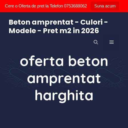
Cere o Oferta de pret la Telefon 0753688062
Suna acum
Sari
Beton amprentat - Culori -
la
Modele - Pret m2 in 2026
conținut
MENIU
oferta beton
amprentat
harghita