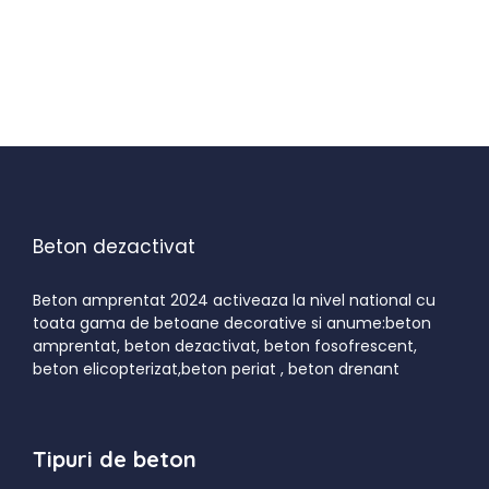
Beton dezactivat
Beton amprentat 2024 activeaza la nivel national cu
toata gama de betoane decorative si anume:beton
amprentat, beton dezactivat, beton fosofrescent,
beton elicopterizat,beton periat , beton drenant
Tipuri de beton