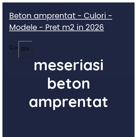
Sari
la
Beton amprentat - Culori -
conținut
Modele - Pret m2 in 2026
MENIU
meseriasi
beton
amprentat