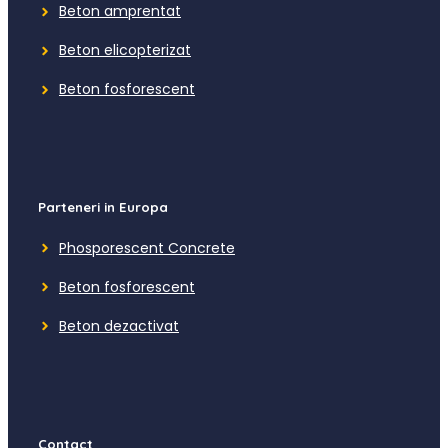
Beton amprentat
Beton elicopteriz
a
t
Beton fosforescent
Parteneri in Europa
Phosporescent Concrete
Beton fosforescent
Beton dezactivat
Contact