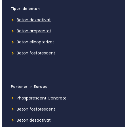
Tipuri de beton
Beton dezactivat
Beton amprentat
Beton elicopteriz
a
t
Beton fosforescent
Parteneri in Europa
Phosporescent Concrete
Beton fosforescent
Beton dezactivat