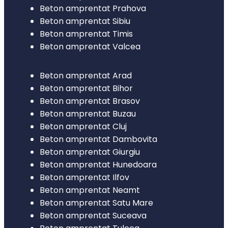
Beton amprentat Prahova
Beton amprentat Sibiu
Beton amprentat Timis
Beton amprentat Valcea
Beton amprentat Arad
Beton amprentat Bihor
Beton amprentat Brasov
Beton amprentat Buzau
Beton amprentat Cluj
Beton amprentat Dambovita
Beton amprentat Giurgiu
Beton amprentat Hunedoara
Beton amprentat Ilfov
Beton amprentat Neamt
Beton amprentat Satu Mare
Beton amprentat Suceava