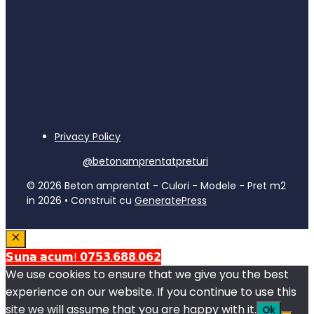
Privacy Policy
@betonamprentatpreturi
© 2026 Beton amprentat - Culori - Modele - Pret m2
in 2026
• Construit cu
GeneratePress
Close
𝗦𝘂𝗻𝗮 𝗮𝗰𝘂𝗺! 𝟬𝟳𝟱𝟯.𝟲𝟴𝟴.𝟬𝟲𝟮
We use cookies to ensure that we give you the best
experience on our website. If you continue to use this
site we will assume that you are happy with it.
Ok