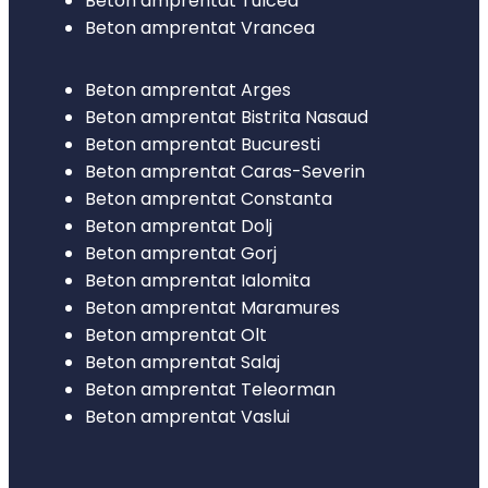
Beton amprentat Tulcea
Beton amprentat Vrancea
Beton amprentat Arges
Beton amprentat Bistrita Nasaud
Beton amprentat Bucuresti
Beton amprentat Caras-Severin
Beton amprentat Constanta
Beton amprentat Dolj
Beton amprentat Gorj
Beton amprentat Ialomita
Beton amprentat Maramures
Beton amprentat Olt
Beton amprentat Salaj
Beton amprentat Teleorman
Beton amprentat Vaslui