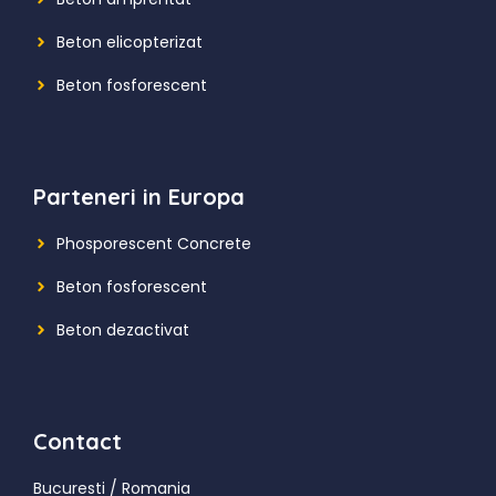
Beton elicopteriz
a
t
Beton fosforescent
Parteneri in Europa
Phosporescent Concrete
Beton fosforescent
Beton dezactivat
Contact
Bucuresti / Romania