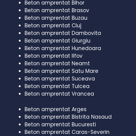
Beton amprentat Bihor
Beton amprentat Brasov
Beton amprentat Buzau
Beton amprentat Cluj
Beton amprentat Dambovita
Beton amprentat Giurgiu
Beton amprentat Hunedoara
Beton amprentat Ilfov
Beton amprentat Neamt
Beton amprentat Satu Mare
Beton amprentat Suceava
Beton amprentat Tulcea
Beton amprentat Vrancea
Beton amprentat Arges
Beton amprentat Bistrita Nasaud
Beton amprentat Bucuresti
Beton amprentat Caras-Severin