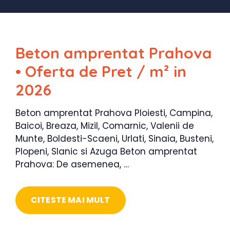
Beton amprentat Prahova
• Oferta de Pret / m² in
2026
Beton amprentat Prahova Ploiesti, Campina,
Baicoi, Breaza, Mizil, Comarnic, Valenii de
Munte, Boldesti-Scaeni, Urlati, Sinaia, Busteni,
Plopeni, Slanic si Azuga Beton amprentat
Prahova: De asemenea, …
CITESTE MAI MULT