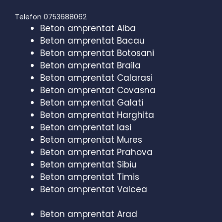
Telefon 0753688062
Beton amprentat Alba
Beton amprentat Bacau
Beton amprentat Botosani
Beton amprentat Braila
Beton amprentat Calarasi
Beton amprentat Covasna
Beton amprentat Galati
Beton amprentat Harghita
Beton amprentat Iasi
Beton amprentat Mures
Beton amprentat Prahova
Beton amprentat Sibiu
Beton amprentat Timis
Beton amprentat Valcea
Beton amprentat Arad