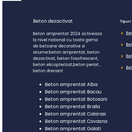
Beton dezactivat
Tipuri
Be
Beton amprentat 2024 activeaza
la nivel national cu toata gama
Be
de betoane decorative si
anume:beton amprentat, beton
Be
dezactivat, beton fosofrescent,
beton elicopterizat,beton periat ,
Be
beton drenant
Beton amprentat Alba
Beton amprentat Bacau
Beton amprentat Botosani
Beton amprentat Braila
Beton amprentat Calarasi
Beton amprentat Covasna
Beton amprentat Galati