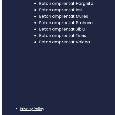
Beton amprentat Harghita
Beton amprentat Iasi
Beton amprentat Mures
Beton amprentat Prahova
Beton amprentat Sibiu
Beton amprentat Timis
Beton amprentat Valcea
Privacy Policy