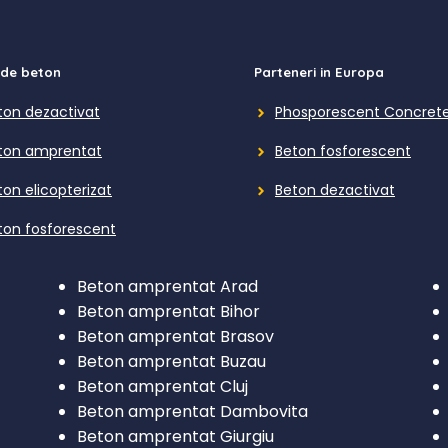
 de beton
Parteneri in Europa
ton dezactivat
Phosporescent Concret
ton amprentat
Beton fosforescent
ton elicopteriz
a
t
Beton dezactivat
ton fosforescent
Beton amprentat Arad
Beton amprentat Bihor
Beton amprentat Brasov
Beton amprentat Buzau
Beton amprentat Cluj
Beton amprentat Dambovita
Beton amprentat Giurgiu