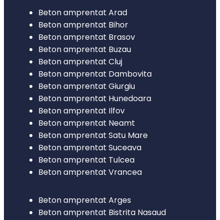
Beton amprentat Arad
Beton amprentat Bihor
Beton amprentat Brasov
Beton amprentat Buzau
Beton amprentat Cluj
Beton amprentat Dambovita
Beton amprentat Giurgiu
Beton amprentat Hunedoara
Beton amprentat Ilfov
Beton amprentat Neamt
Beton amprentat Satu Mare
Beton amprentat Suceava
Beton amprentat Tulcea
Beton amprentat Vrancea
Beton amprentat Arges
Beton amprentat Bistrita Nasaud