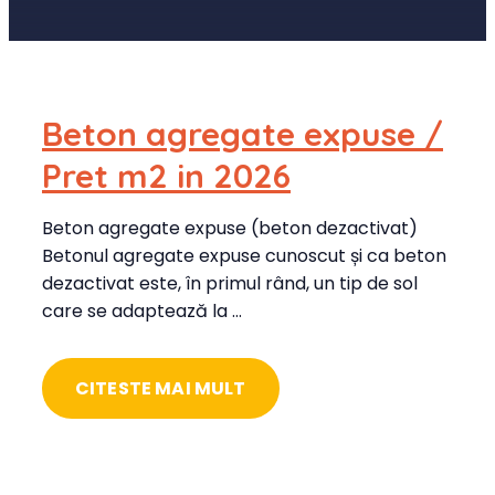
Beton agregate expuse /
Pret m2 in 2026
Beton agregate expuse (beton dezactivat)
Betonul agregate expuse cunoscut și ca beton
dezactivat este, în primul rând, un tip de sol
care se adaptează la …
CITESTE MAI MULT