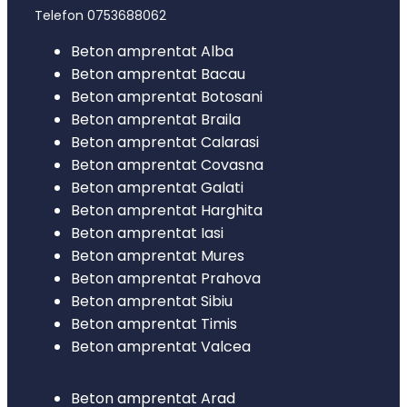
Telefon 0753688062
Beton amprentat Alba
Beton amprentat Bacau
Beton amprentat Botosani
Beton amprentat Braila
Beton amprentat Calarasi
Beton amprentat Covasna
Beton amprentat Galati
Beton amprentat Harghita
Beton amprentat Iasi
Beton amprentat Mures
Beton amprentat Prahova
Beton amprentat Sibiu
Beton amprentat Timis
Beton amprentat Valcea
Beton amprentat Arad