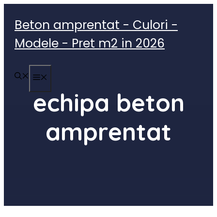
Sari
la
Beton amprentat - Culori -
conținut
Modele - Pret m2 in 2026
MENIU
echipa beton
amprentat