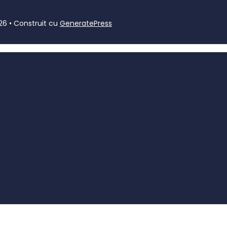
26
• Construit cu
GeneratePress