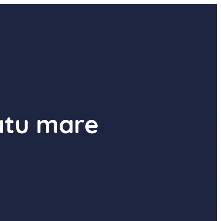
atu mare