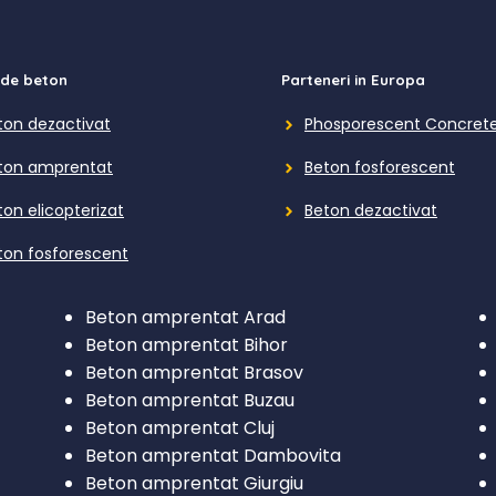
 de beton
Parteneri in Europa
ton dezactivat
Phosporescent Concret
ton amprentat
Beton fosforescent
ton elicopteriz
a
t
Beton dezactivat
ton fosforescent
Beton amprentat Arad
Beton amprentat Bihor
Beton amprentat Brasov
Beton amprentat Buzau
Beton amprentat Cluj
Beton amprentat Dambovita
Beton amprentat Giurgiu