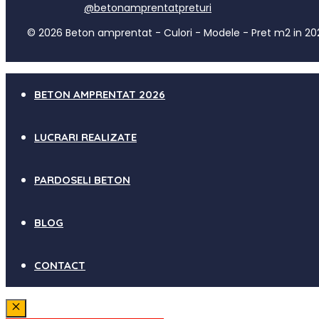
@betonamprentatpreturi
© 2026 Beton amprentat - Culori - Modele - Pret m2 in 20
BETON AMPRENTAT 2026
LUCRARI REALIZATE
PARDOSELI BETON
BLOG
CONTACT