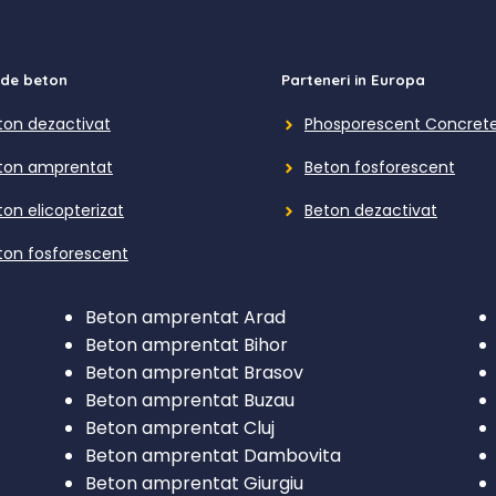
 de beton
Parteneri in Europa
ton dezactivat
Phosporescent Concret
ton amprentat
Beton fosforescent
ton elicopteriz
a
t
Beton dezactivat
ton fosforescent
Beton amprentat Arad
Beton amprentat Bihor
Beton amprentat Brasov
Beton amprentat Buzau
Beton amprentat Cluj
Beton amprentat Dambovita
Beton amprentat Giurgiu