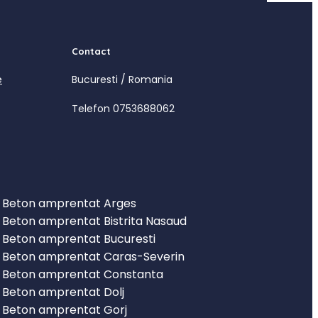
Contact
e
Bucuresti / Romania
Telefon 0753688062
Beton amprentat Arges
Beton amprentat Bistrita Nasaud
Beton amprentat Bucuresti
Beton amprentat Caras-Severin
Beton amprentat Constanta
Beton amprentat Dolj
Beton amprentat Gorj