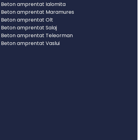
Beton amprentat Ialomita
Beton amprentat Maramures
Beton amprentat Olt
Beton amprentat Salaj
Beton amprentat Teleorman
Beton amprentat Vaslui