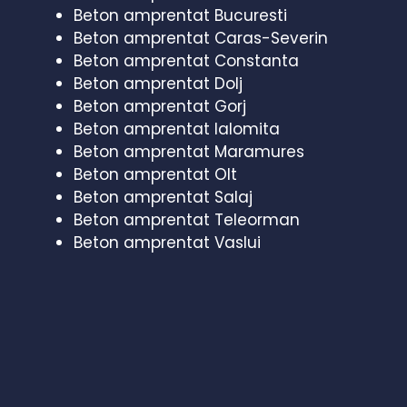
Beton amprentat Bucuresti
Beton amprentat Caras-Severin
Beton amprentat Constanta
Beton amprentat Dolj
Beton amprentat Gorj
Beton amprentat Ialomita
Beton amprentat Maramures
Beton amprentat Olt
Beton amprentat Salaj
Beton amprentat Teleorman
Beton amprentat Vaslui