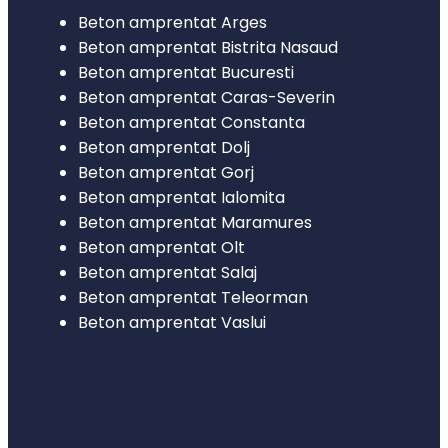
Beton amprentat Arges
Beton amprentat Bistrita Nasaud
Beton amprentat Bucuresti
Beton amprentat Caras-Severin
Beton amprentat Constanta
Beton amprentat Dolj
Beton amprentat Gorj
Beton amprentat Ialomita
Beton amprentat Maramures
Beton amprentat Olt
Beton amprentat Salaj
Beton amprentat Teleorman
Beton amprentat Vaslui