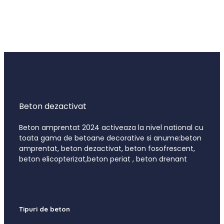
Beton dezactivat
Beton amprentat 2024 activeaza la nivel national cu
toata gama de betoane decorative si anume:beton
amprentat, beton dezactivat, beton fosofrescent,
beton elicopterizat,beton periat , beton drenant
Tipuri de beton