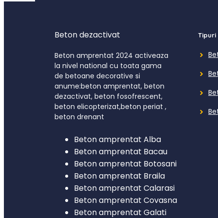
Beton dezactivat
Tipuri
Be
Beton amprentat 2024 activeaza
la nivel national cu toata gama
Be
de betoane decorative si
anume:beton amprentat, beton
Be
dezactivat, beton fosofrescent,
beton elicopterizat,beton periat ,
Be
beton drenant
Beton amprentat Alba
Beton amprentat Bacau
Beton amprentat Botosani
Beton amprentat Braila
Beton amprentat Calarasi
Beton amprentat Covasna
Beton amprentat Galati