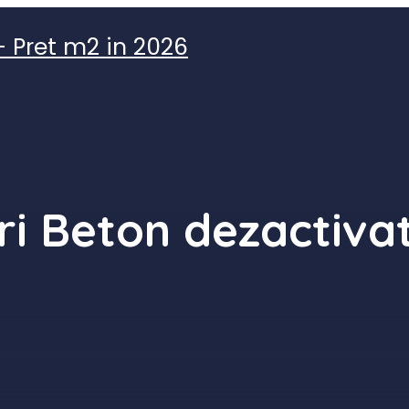
- Pret m2 in 2026
ri Beton dezactivat