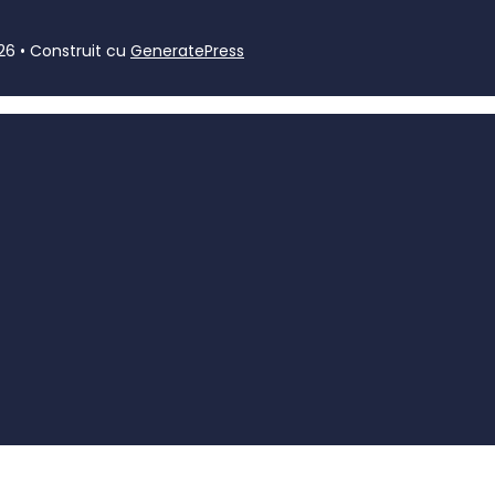
26
• Construit cu
GeneratePress