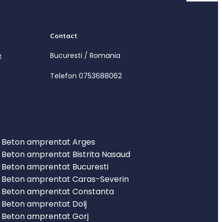
Contact
e
Bucuresti / Romania
Telefon 0753688062
Beton amprentat Arges
Beton amprentat Bistrita Nasaud
Beton amprentat Bucuresti
Beton amprentat Caras-Severin
Beton amprentat Constanta
Beton amprentat Dolj
Beton amprentat Gorj