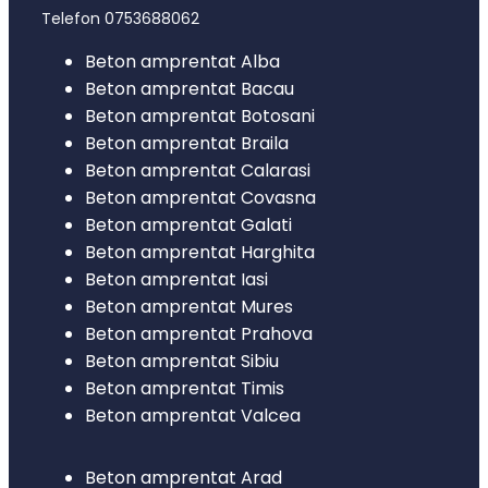
Telefon 0753688062
Beton amprentat Alba
Beton amprentat Bacau
Beton amprentat Botosani
Beton amprentat Braila
Beton amprentat Calarasi
Beton amprentat Covasna
Beton amprentat Galati
Beton amprentat Harghita
Beton amprentat Iasi
Beton amprentat Mures
Beton amprentat Prahova
Beton amprentat Sibiu
Beton amprentat Timis
Beton amprentat Valcea
Beton amprentat Arad