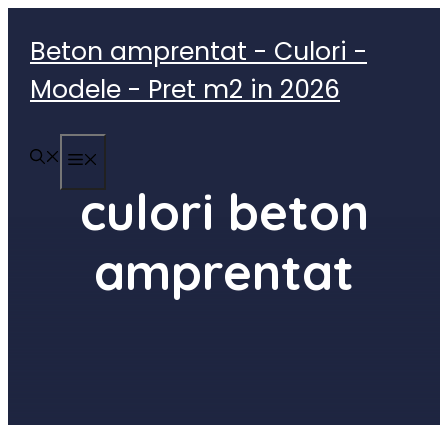
Sari
la
Beton amprentat - Culori -
conținut
Modele - Pret m2 in 2026
MENIU
culori beton
amprentat