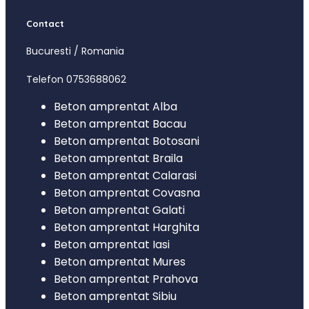
Contact
Bucuresti / Romania
Telefon 0753688062
Beton amprentat Alba
Beton amprentat Bacau
Beton amprentat Botosani
Beton amprentat Braila
Beton amprentat Calarasi
Beton amprentat Covasna
Beton amprentat Galati
Beton amprentat Harghita
Beton amprentat Iasi
Beton amprentat Mures
Beton amprentat Prahova
Beton amprentat Sibiu