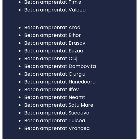
Beton amprentat Timis
Beton amprentat Valcea
Beton amprentat Arad
Beton amprentat Bihor
Beton amprentat Brasov
Beton amprentat Buzau
Beton amprentat Cluj
Beton amprentat Dambovita
Beton amprentat Giurgiu
Beton amprentat Hunedoara
Beton amprentat Ilfov
Beton amprentat Neamt
Beton amprentat Satu Mare
Beton amprentat Suceava
Beton amprentat Tulcea
Beton amprentat Vrancea