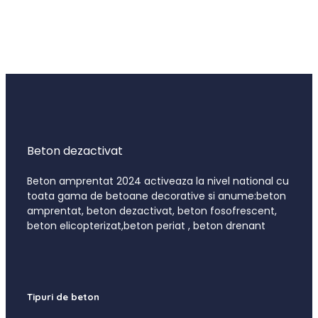
Beton dezactivat
Beton amprentat 2024 activeaza la nivel national cu
toata gama de betoane decorative si anume:beton
amprentat, beton dezactivat, beton fosofrescent,
beton elicopterizat,beton periat , beton drenant
Tipuri de beton