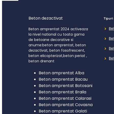
Beton dezactivat
Tipuri
Be
Beton amprentat 2024 activeaza
la nivel national cu toata gama
Be
de betoane decorative si
anume:beton amprentat, beton
Be
dezactivat, beton fosofrescent,
beton elicopterizat,beton periat ,
Be
beton drenant
Beton amprentat Alba
Beton amprentat Bacau
Beton amprentat Botosani
Beton amprentat Braila
Beton amprentat Calarasi
Beton amprentat Covasna
Beton amprentat Galati