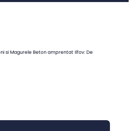
eni si Magurele Beton amprentat Ilfov: De