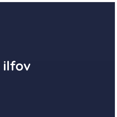
ilfov