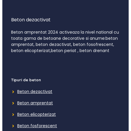
Beton dezactivat
Beton amprentat 2024 activeaza la nivel national cu
toata gama de betoane decorative si anume:beton
amprentat, beton dezactivat, beton fosofrescent,
beton elicopterizat,beton periat , beton drenant
Tipuri de beton
Beton dezactivat
Beton amprentat
Beton elicopteriz
a
t
Beton fosforescent