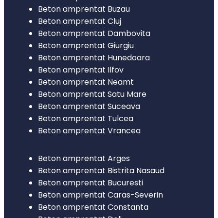
Beton amprentat Buzau
Beton amprentat Cluj
Beton amprentat Dambovita
Beton amprentat Giurgiu
Beton amprentat Hunedoara
Beton amprentat Ilfov
Beton amprentat Neamt
Beton amprentat Satu Mare
Beton amprentat Suceava
Beton amprentat Tulcea
Beton amprentat Vrancea
Beton amprentat Arges
Beton amprentat Bistrita Nasaud
Beton amprentat Bucuresti
Beton amprentat Caras-Severin
Beton amprentat Constanta