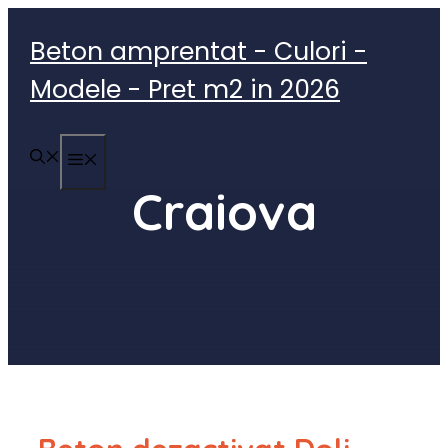
Sari
la
Beton amprentat - Culori -
conținut
Modele - Pret m2 in 2026
MENIU
Craiova