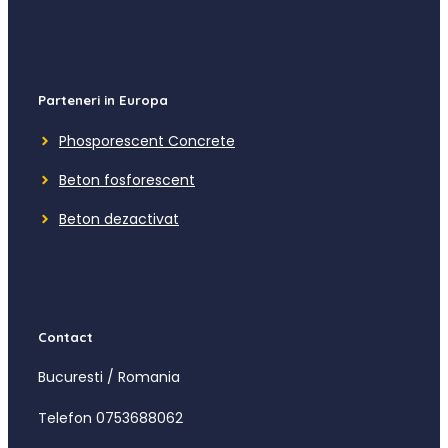
Parteneri in Europa
Phosporescent Concrete
Beton fosforescent
Beton dezactivat
Contact
Bucuresti / Romania
Telefon 0753688062