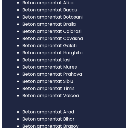
Beton amprentat Alba
Beton amprentat Bacau
Beton amprentat Botosani
Beton amprentat Braila
Beton amprentat Calarasi
Beton amprentat Covasna
Beton amprentat Galati
Beton amprentat Harghita
Beton amprentat Iasi
Beton amprentat Mures
Beton amprentat Prahova
Beton amprentat Sibiu
Beton amprentat Timis
Beton amprentat Valcea
Beton amprentat Arad
Beton amprentat Bihor
Beton amprentat Brasov