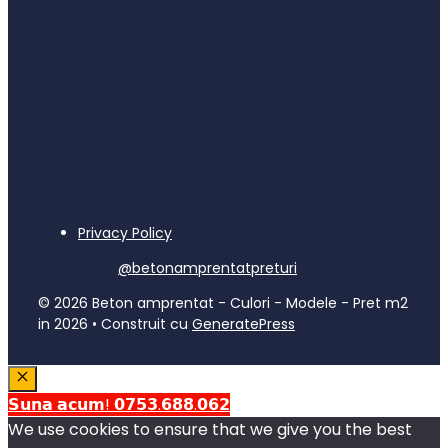
Privacy Policy
@betonamprentatpreturi
© 2026 Beton amprentat - Culori - Modele - Pret m2
in 2026
• Construit cu
GeneratePress
Close
𝗦𝘂𝗻𝗮 𝗮𝗰𝘂𝗺! 𝟬𝟳𝟱𝟯.𝟲𝟴𝟴.𝟬𝟲𝟮
We use cookies to ensure that we give you the best