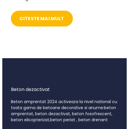
CITESTE MAI MULT
Beton dezactivat
Beton amprentat 2024 activeaza la nivel national cu
toata gama de betoane decorative si anume:beton
amprentat, beton dezactivat, beton fosofrescent,
beton elicopterizat,beton periat , beton drenant