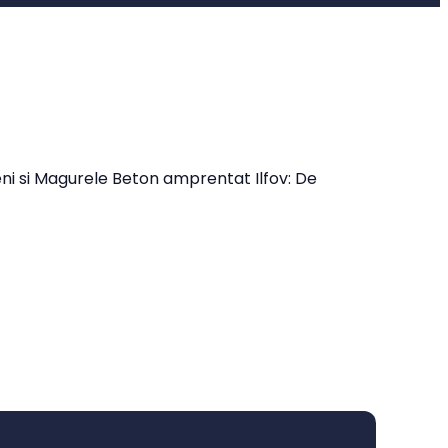
eni si Magurele Beton amprentat Ilfov: De