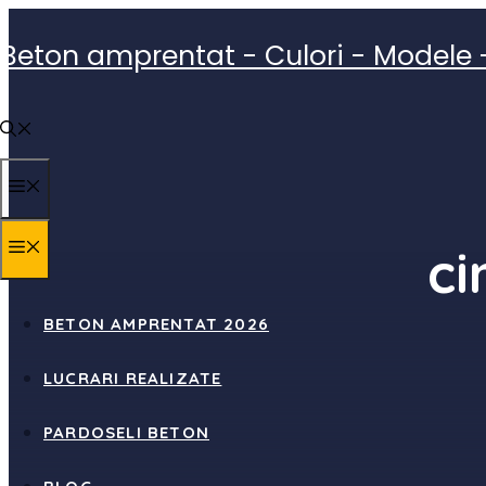
Sari
la
Beton amprentat - Culori - Modele 
conținut
MENIU
MENIU
ci
BETON AMPRENTAT 2026
LUCRARI REALIZATE
PARDOSELI BETON