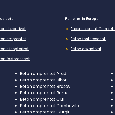
 de beton
Parteneri in Europa
ton dezactivat
Phosporescent Concret
ton amprentat
Beton fosforescent
ton elicopteriz
a
t
Beton dezactivat
ton fosforescent
Beton amprentat Arad
Beton amprentat Bihor
Beton amprentat Brasov
Beton amprentat Buzau
Beton amprentat Cluj
Beton amprentat Dambovita
Beton amprentat Giurgiu