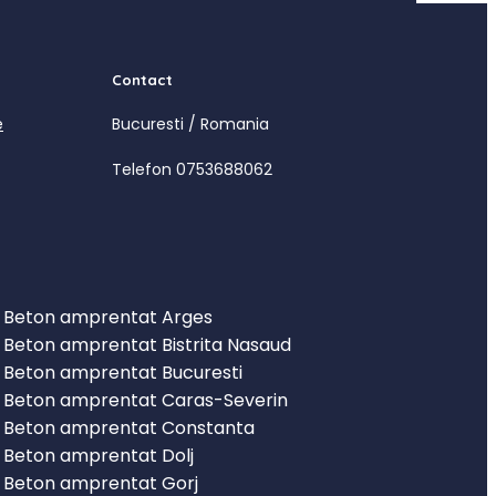
Contact
e
Bucuresti / Romania
Telefon 0753688062
Beton amprentat Arges
Beton amprentat Bistrita Nasaud
Beton amprentat Bucuresti
Beton amprentat Caras-Severin
Beton amprentat Constanta
Beton amprentat Dolj
Beton amprentat Gorj