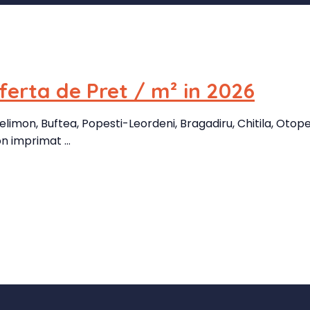
ferta de Pret / m² in 2026
elimon, Buftea, Popesti-Leordeni, Bragadiru, Chitila, Otop
on imprimat …