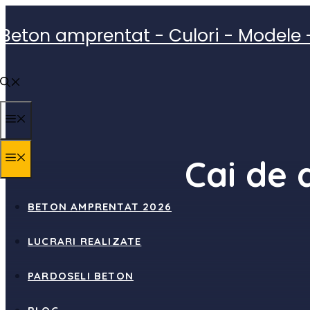
Sari
la
Beton amprentat - Culori - Modele 
conținut
MENIU
MENIU
Cai de 
BETON AMPRENTAT 2026
LUCRARI REALIZATE
PARDOSELI BETON