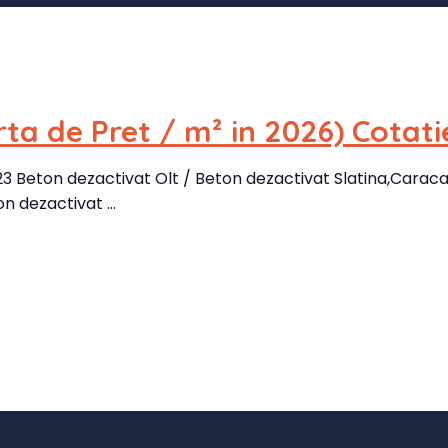
ta de Pret / m² in 2026) Cotati
23 Beton dezactivat Olt / Beton dezactivat Slatina,Caraca
ton dezactivat …