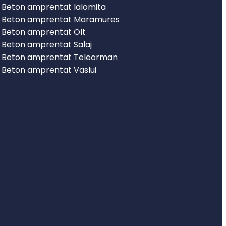
Beton amprentat Ialomita
Beton amprentat Maramures
Beton amprentat Olt
Beton amprentat Salaj
Beton amprentat Teleorman
Beton amprentat Vaslui