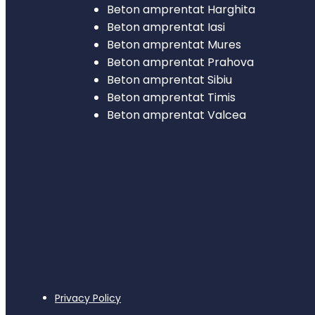
Beton amprentat Harghita
Beton amprentat Iasi
Beton amprentat Mures
Beton amprentat Prahova
Beton amprentat Sibiu
Beton amprentat Timis
Beton amprentat Valcea
Privacy Policy