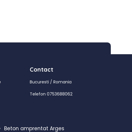
Contact
e
Bucuresti / Romania
Telefon 0753688062
Beton amprentat Arges