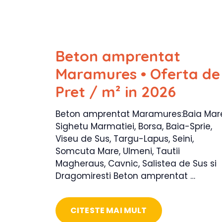
Beton amprentat
Maramures • Oferta de
Pret / m² in 2026
Beton amprentat Maramures:Baia Mar
Sighetu Marmatiei, Borsa, Baia-Sprie,
Viseu de Sus, Targu-Lapus, Seini,
Somcuta Mare, Ulmeni, Tautii
Magheraus, Cavnic, Salistea de Sus si
Dragomiresti Beton amprentat …
CITESTE MAI MULT