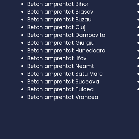
Beton amprentat Bihor
Beton amprentat Brasov
Beton amprentat Buzau
Beton amprentat Cluj
Beton amprentat Dambovita
Beton amprentat Giurgiu
Beton amprentat Hunedoara
Beton amprentat Ilfov
Beton amprentat Neamt
Beton amprentat Satu Mare
Beton amprentat Suceava
Beton amprentat Tulcea
Beton amprentat Vrancea