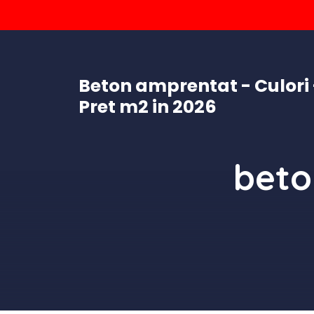
Sari
la
conținut
Beton amprentat - Culori 
Pret m2 in 2026
beto