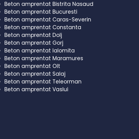
Beton amprentat Bistrita Nasaud
Beton amprentat Bucuresti
Beton amprentat Caras-Severin
Beton amprentat Constanta
Beton amprentat Dolj
Beton amprentat Gorj
Beton amprentat Ialomita
Beton amprentat Maramures
Beton amprentat Olt
Beton amprentat Salaj
Beton amprentat Teleorman
Beton amprentat Vaslui