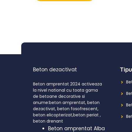
Tipu
Beton dezactivat
Be
Beton amprentat 2024 activeaza
la nivel national cu toata gama
Be
de betoane decorative si
anume:beton amprentat, beton
Be
dezactivat, beton fosofrescent,
beton elicopterizat,beton periat ,
Be
beton drenant
Beton amprentat Alba