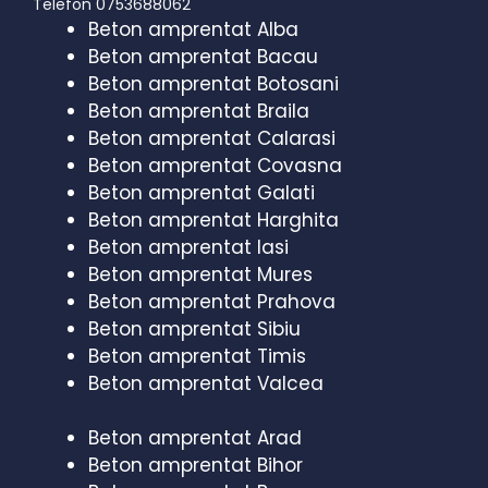
Telefon 0753688062
Beton amprentat Alba
Beton amprentat Bacau
Beton amprentat Botosani
Beton amprentat Braila
Beton amprentat Calarasi
Beton amprentat Covasna
Beton amprentat Galati
Beton amprentat Harghita
Beton amprentat Iasi
Beton amprentat Mures
Beton amprentat Prahova
Beton amprentat Sibiu
Beton amprentat Timis
Beton amprentat Valcea
Beton amprentat Arad
Beton amprentat Bihor