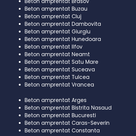
Beton amprentat Brasov
Beton amprentat Buzau
Beton amprentat Cluj
Beton amprentat Dambovita
Beton amprentat Giurgiu
Beton amprentat Hunedoara
Beton amprentat Ilfov
Beton amprentat Neamt
Beton amprentat Satu Mare
Beton amprentat Suceava
Beton amprentat Tulcea
Beton amprentat Vrancea
Beton amprentat Arges
Beton amprentat Bistrita Nasaud
Beton amprentat Bucuresti
Beton amprentat Caras-Severin
Beton amprentat Constanta