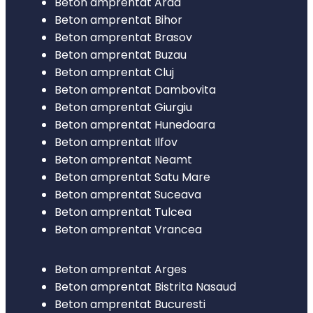
Beton amprentat Arad
Beton amprentat Bihor
Beton amprentat Brasov
Beton amprentat Buzau
Beton amprentat Cluj
Beton amprentat Dambovita
Beton amprentat Giurgiu
Beton amprentat Hunedoara
Beton amprentat Ilfov
Beton amprentat Neamt
Beton amprentat Satu Mare
Beton amprentat Suceava
Beton amprentat Tulcea
Beton amprentat Vrancea
Beton amprentat Arges
Beton amprentat Bistrita Nasaud
Beton amprentat Bucuresti