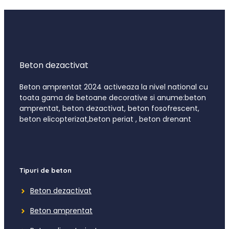
Beton dezactivat
Beton amprentat 2024 activeaza la nivel national cu
toata gama de betoane decorative si anume:beton
amprentat, beton dezactivat, beton fosofrescent,
beton elicopterizat,beton periat , beton drenant
Tipuri de beton
Beton dezactivat
Beton amprentat