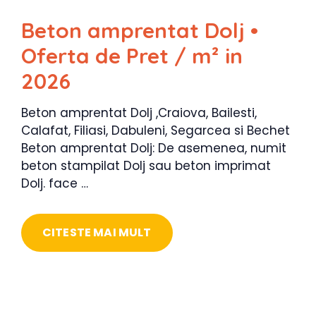
Beton amprentat Dolj •
Oferta de Pret / m² in
2026
Beton amprentat Dolj ,Craiova, Bailesti,
Calafat, Filiasi, Dabuleni, Segarcea si Bechet
Beton amprentat Dolj: De asemenea, numit
beton stampilat Dolj sau beton imprimat
Dolj. face …
CITESTE MAI MULT