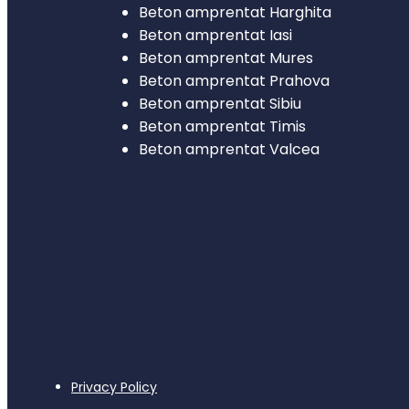
Beton amprentat Harghita
Beton amprentat Iasi
Beton amprentat Mures
Beton amprentat Prahova
Beton amprentat Sibiu
Beton amprentat Timis
Beton amprentat Valcea
Privacy Policy