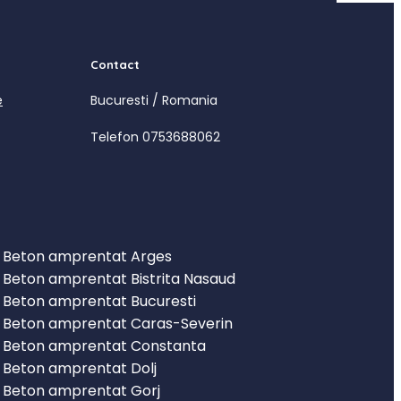
Contact
e
Bucuresti / Romania
Telefon 0753688062
Beton amprentat Arges
Beton amprentat Bistrita Nasaud
Beton amprentat Bucuresti
Beton amprentat Caras-Severin
Beton amprentat Constanta
Beton amprentat Dolj
Beton amprentat Gorj