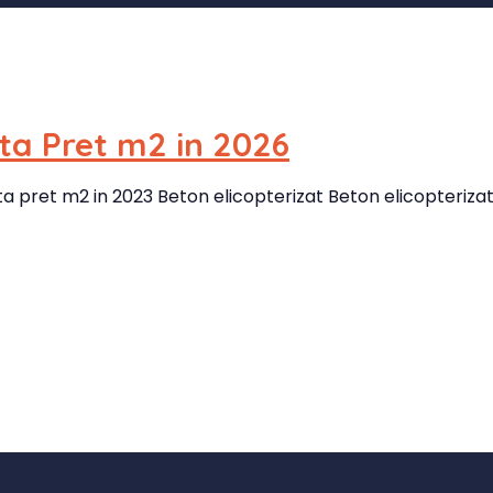
rta Pret m2 in 2026
rta pret m2 in 2023 Beton elicopterizat Beton elicopteriza