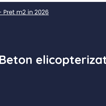
- Pret m2 in 2026
Beton elicopteriza