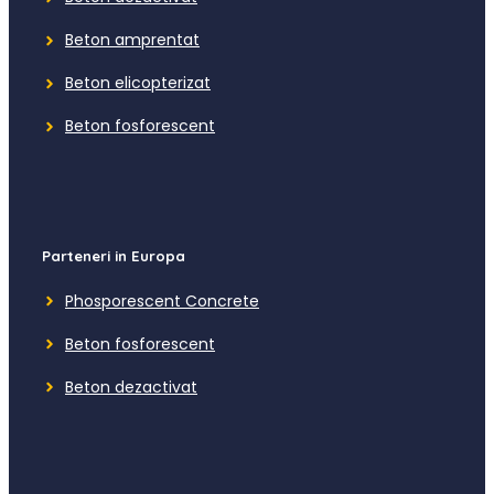
Beton amprentat
Beton elicopteriz
a
t
Beton fosforescent
Parteneri in Europa
Phosporescent Concrete
Beton fosforescent
Beton dezactivat