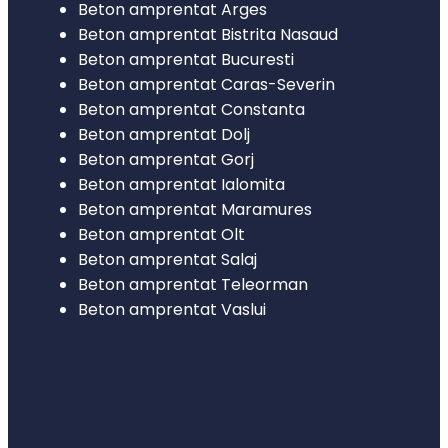
Beton amprentat Arges
Beton amprentat Bistrita Nasaud
Beton amprentat Bucuresti
Beton amprentat Caras-Severin
Beton amprentat Constanta
Beton amprentat Dolj
Beton amprentat Gorj
Beton amprentat Ialomita
Beton amprentat Maramures
Beton amprentat Olt
Beton amprentat Salaj
Beton amprentat Teleorman
Beton amprentat Vaslui