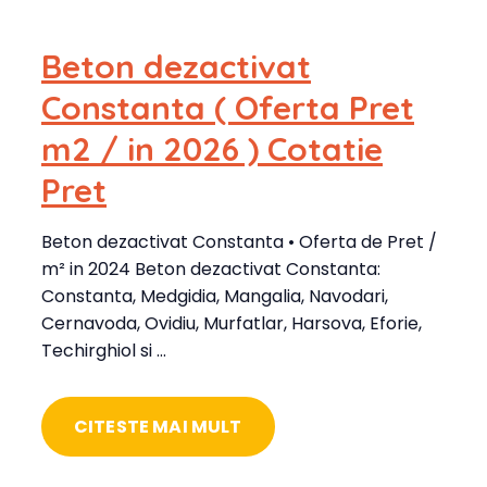
Beton dezactivat
Constanta ( Oferta Pret
m2 / in 2026 ) Cotatie
Pret
Beton dezactivat Constanta • Oferta de Pret /
m² in 2024 Beton dezactivat Constanta:
Constanta, Medgidia, Mangalia, Navodari,
Cernavoda, Ovidiu, Murfatlar, Harsova, Eforie,
Techirghiol si …
CITESTE MAI MULT