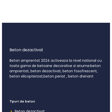
Beton dezactivat
Beton amprentat 2024 activeaza la nivel national cu
toata gama de betoane decorative si anume:beton
amprentat, beton dezactivat, beton fosofrescent,
beton elicopterizat,beton periat , beton drenant
Tipuri de beton
Beton dezactivat