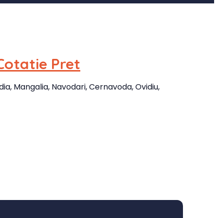
Cotatie Pret
a, Mangalia, Navodari, Cernavoda, Ovidiu,